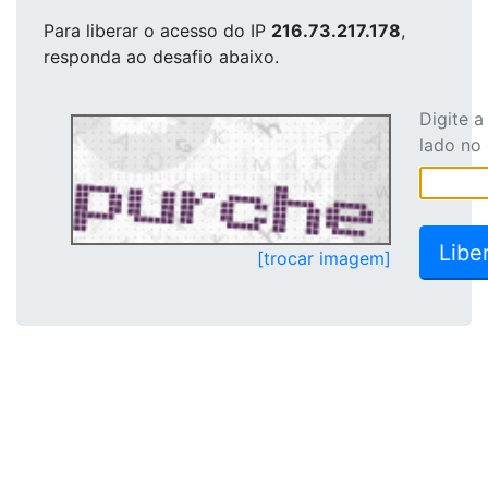
Para liberar o acesso
do IP
216.73.217.178
,
responda ao desafio abaixo.
Digite 
lado no
[trocar imagem]